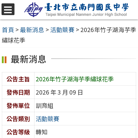
跳
至
選
單
主
首頁
>
最新消息
>
活動競賽
>
2026年竹子湖海芋季
要
繡球花季
內
最新消息
容
區
公告主旨
2026年竹子湖海芋季繡球花季
發佈日期
2026 年 3 月 09 日
發佈單位
訓育組
公告類別
活動競賽
公告等級
轉知