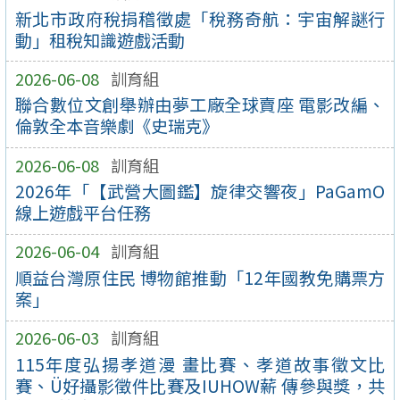
新北市政府稅捐稽徵處「稅務奇航：宇宙解謎行
動」租稅知識遊戲活動
2026-06-08
訓育組
聯合數位文創舉辦由夢工廠全球賣座 電影改編、
倫敦全本音樂劇《史瑞克》
2026-06-08
訓育組
2026年「【武營大圖鑑】旋律交響夜」PaGamO
線上遊戲平台任務
2026-06-04
訓育組
順益台灣原住民 博物館推動「12年國教免購票方
案」
2026-06-03
訓育組
115年度弘揚孝道漫 畫比賽、孝道故事徵文比
賽、Ü好攝影徵件比賽及IUHOW薪 傳參與獎，共