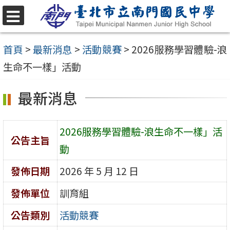
跳
至
選
單
主
首頁
>
最新消息
>
活動競賽
>
2026服務學習體驗-浪
要
生命不一樣」活動
內
最新消息
容
區
2026服務學習體驗-浪生命不一樣」活
公告主旨
動
發佈日期
2026 年 5 月 12 日
發佈單位
訓育組
公告類別
活動競賽