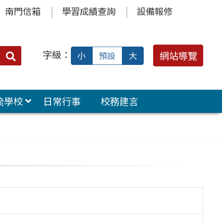
南門信箱
學習成績查詢
設備報修
字級：
送出
網站導覽
小
預設
大
搜
尋：
流學校
日常行事
校務建言