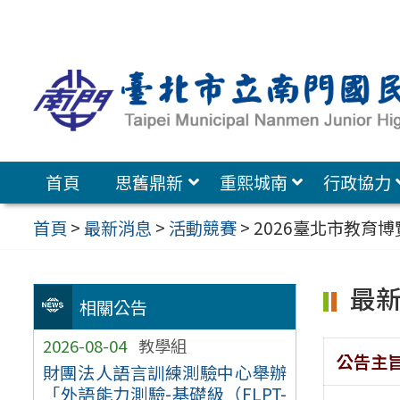
跳
至
主
要
內
容
首頁
思舊鼎新
重熙城南
行政協力
區
首頁
>
最新消息
>
活動競賽
>
2026臺北市教育博
最
相關公告
2026-08-04
教學組
公告主
財團法人語言訓練測驗中心舉辦
「外語能力測驗-基礎級（FLPT-