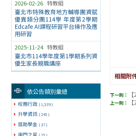
2026-02-26
特教組
臺北市特殊教育地方輔導團資賦
優異類分團114學 年度第2學期
Edcafe AI課程研習平台操作及應
用研習
2025-11-24
特教組
臺北市114學年度第1學期系列資
優生家長親職講座
相關附
依公告類別彙總
【2
【2
校務行政
( 1,539 )
升學資訊
( 245 )
獎助學金
( 37 )
南門之星
( 25 )