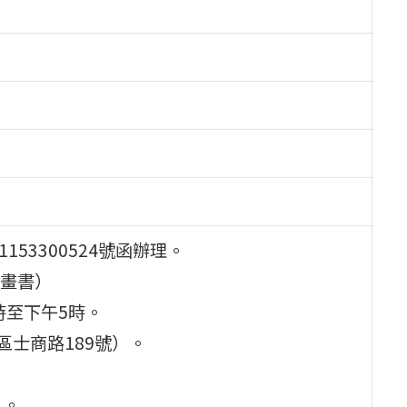
53300524號函辦理。
畫書）
0時至下午5時。
區士商路189號）。
人。