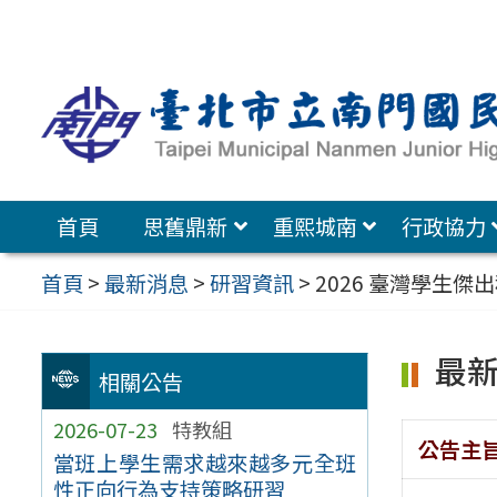
跳
至
主
要
內
容
首頁
思舊鼎新
重熙城南
行政協力
區
首頁
>
最新消息
>
研習資訊
>
2026 臺灣學生
最
相關公告
2026-07-23
特教組
公告主
當班上學生需求越來越多元全班
性正向行為支持策略研習