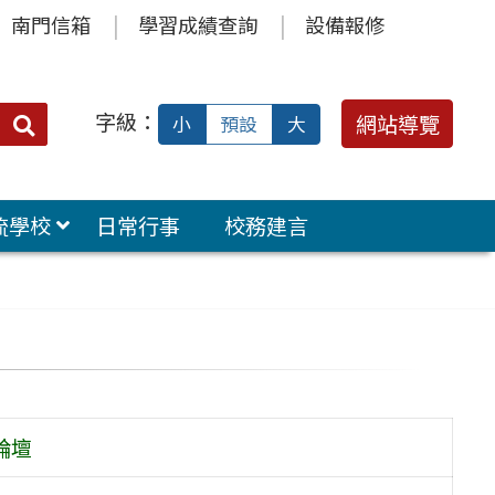
南門信箱
學習成績查詢
設備報修
字級：
送出
網站導覽
小
預設
大
搜
尋：
流學校
日常行事
校務建言
論壇