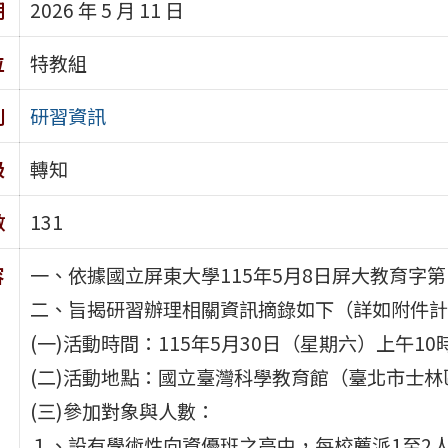
期
2026 年 5 月 11 日
位
特教組
別
研習資訊
級
轉知
數
131
容
一、依據國立屏東大學115年5月8日屏大教育字第11
二、旨揭研習辦理相關資訊摘錄如下（詳如附件計
(一)活動時間：115年5月30日（星期六）上午1
(二)活動地點：國立臺灣科學教育館（臺北市士林
(三)參加對象與人數：
１、設有學術性向資優班之高中，每校薦派1至2