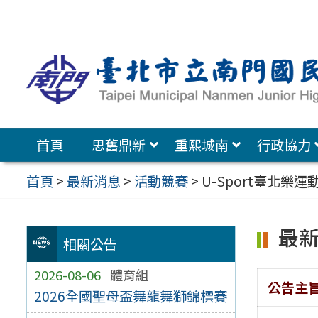
跳
至
主
要
內
容
首頁
思舊鼎新
重熙城南
行政協力
區
首頁
>
最新消息
>
活動競賽
>
U-Sport臺北樂運
最
相關公告
2026-08-06
體育組
公告主
2026全國聖母盃舞龍舞獅錦標賽