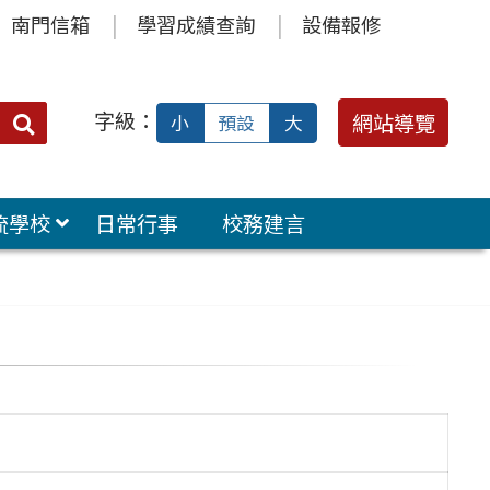
南門信箱
學習成績查詢
設備報修
字級：
送出
網站導覽
小
預設
大
搜
尋：
流學校
日常行事
校務建言