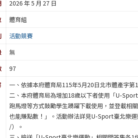
期
2026 年 5 月 27 日
位
體育組
別
活動競賽
級
無
數
97
容
一、依據本府體育局115年5月20日北市體產字第11
二、本府體育局為增加18歲以下者使用「U-Spo
跑馬燈等方式鼓勵學生踴躍下載使用，並登載相關宣傳
也能賺點數！」。活動辦法詳見U-Sport臺北樂運動官網（網
/）。
三、檢送「U-Sport臺北樂運動」相關問答集各1