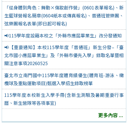
「從身體到角色：舞動×傷妝創作營」(0601表單報名)、新
生籃球營報名簡章(0604紙本或傳真報名)、普通班管樂團、
弦樂團報名表單(即日起可報名)
📢115學年度設籍本校之「外縣市應屆畢業生」改分發通知
📢【重要通知】本校115學年度「普通班」新生分發–「臺
北市國小應屆畢業生」及「外縣市優先入學」錄取名單暨相
關注意事項20260525
臺北市立南門國中115學年度體育績優生(體育班-游泳、橄
欖球及重點運動項目)甄選入學招生錄取榜單
115學年度本校新生入學手冊(含新生測驗及暑期重要行事
曆、新生營隊等各項事宜)
更多內容 ...