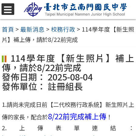
跳
至
選
單
主
首頁
>
最新消息
>
校務行政
>
114學年度【新生照
要
片】補上傳，請於8/22前完成
內
114學年度【新生照片】補上
容
傳，請於8/22前完成
區
發佈日期：
2025-08-04
發佈單位：
註冊組長
1.請尚未完成日前【二代校務行政系統】新生照片上
8/22前完成補上傳
傳的家長，配合於
！
2.上傳表單連結：