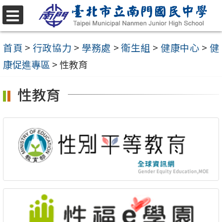
跳
至
選
單
主
首頁
>
行政協力
>
學務處
>
衛生組
>
健康中心
>
健
要
康促進專區
>
性教育
內
性教育
容
區