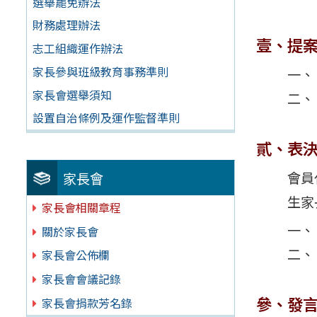
選舉罷免辦法
財務處理辦法
壹、提
志工組織運作辦法
家長參與班級教育事務準則
家長會選舉須知
設置自治條例及運作監督準則
貳、表
會員
家長會
生家
家長會相關章程
關於家長會
家長會公佈欄
家長會會議記錄
參、發
家長會捐款芳名錄