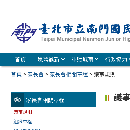
跳
至
主
要
內
容
首頁
思舊鼎新
重熙城南
行政協力
區
首頁
>
家長會
>
家長會相關章程
>
議事規則
議
家長會相關章程
議事規則
組織章程