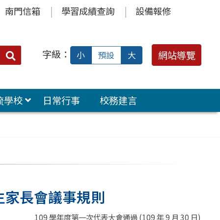
南門信箱
學習成績查詢
設備報修
字級：
送出
網站導覽
小
預設
大
搜
尋：
流學校
日常行事
校務建言
生家長會議事規則
109 學年度第一次代表大會通過 (109 年 9 月 30 日)