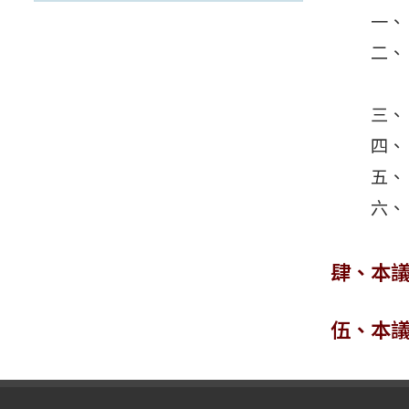
肆、本
伍、本