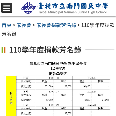
跳
至
選
單
主
首頁
>
家長會
>
家長會捐款芳名錄
>
110學年度捐款
要
芳名錄
內
110學年度捐款芳名錄
容
區