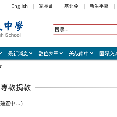
English
家長會
基北免
新生平臺
最新消息
數位表單
美哉南中
國際交
款
氣專款捐款
置中 ... )