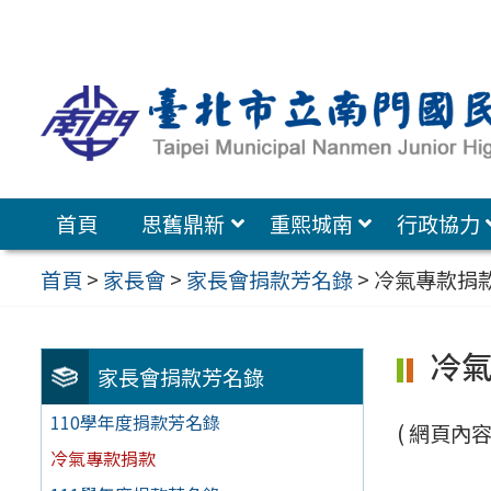
跳
至
主
要
內
容
首頁
思舊鼎新
重熙城南
行政協力
區
首頁
>
家長會
>
家長會捐款芳名錄
>
冷氣專款捐
冷
家長會捐款芳名錄
110學年度捐款芳名錄
( 網頁內容建
冷氣專款捐款