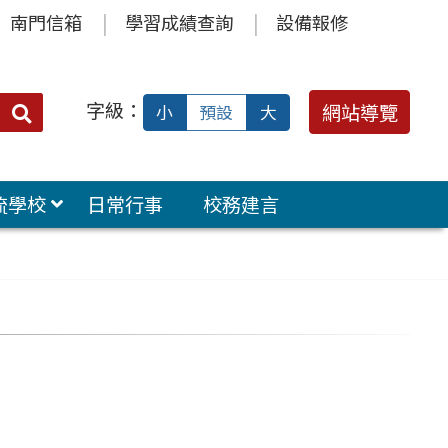
南門信箱
學習成績查詢
設備報修
字級：
送出
網站導覽
小
預設
大
搜
尋：
流學校
日常行事
校務建言