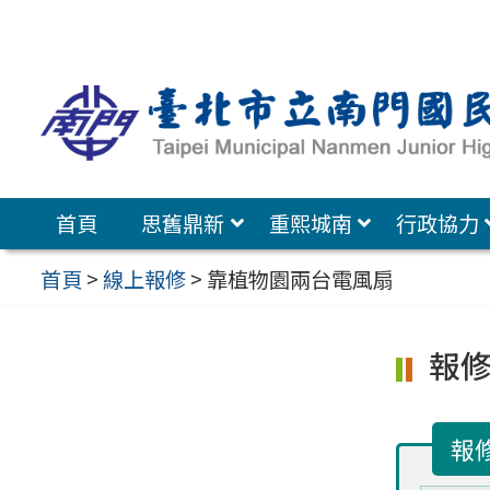
跳
至
主
要
內
容
首頁
思舊鼎新
重熙城南
行政協力
區
首頁
>
線上報修
>
靠植物園兩台電風扇
報
報