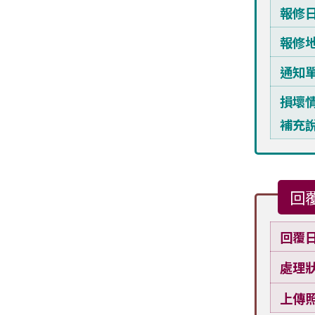
報修
報修
通知
損壞
補充
回
回覆
處理
上傳