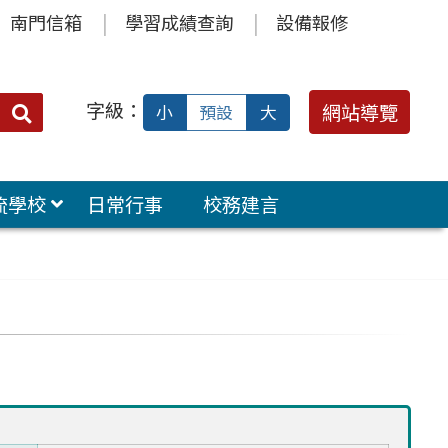
南門信箱
學習成績查詢
設備報修
字級：
送出
網站導覽
小
預設
大
搜
尋：
流學校
日常行事
校務建言