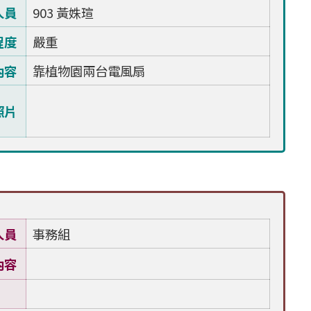
人員
903 黃姝瑄
程度
嚴重
內容
靠植物園兩台電風扇
照片
人員
事務組
內容