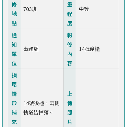
修
重
703班
中等
地
程
點
度
通
報
知
修
事務組
14號後櫃
單
內
位
容
損
壞
情
上
形
14號後櫃，兩側
傳
補
軌道皆掉落。
照
充
片