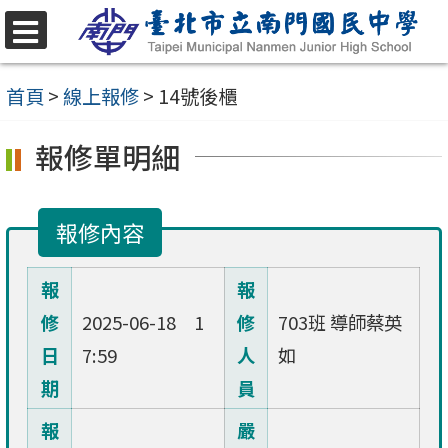
跳
至
選
單
主
首頁
>
線上報修
>
14號後櫃
要
報修單明細
內
容
區
報修內容
報
報
修
2025-06-18 1
修
703班 導師蔡英
日
7:59
人
如
期
員
報
嚴