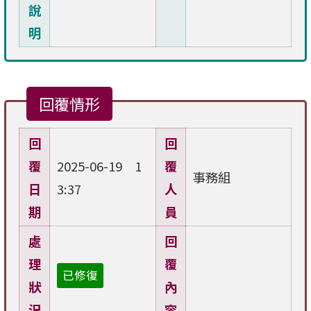
說
明
回覆情形
回
回
覆
2025-06-19 1
覆
事務組
日
3:37
人
期
員
處
回
理
覆
已修復
狀
內
況
容