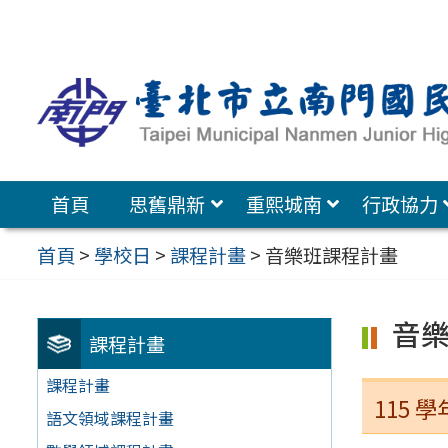
跳
至
主
要
內
容
首頁
思舊鼎新
重熙城南
行政協力
區
首頁
>
學校日
>
課程計畫
>
音樂班課程計畫
音
課程計畫
課程計畫
115
語文領域課程計畫