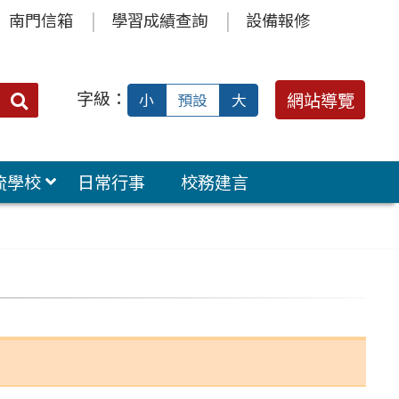
南門信箱
學習成績查詢
設備報修
字級：
送出
網站導覽
小
預設
大
搜
尋：
流學校
日常行事
校務建言