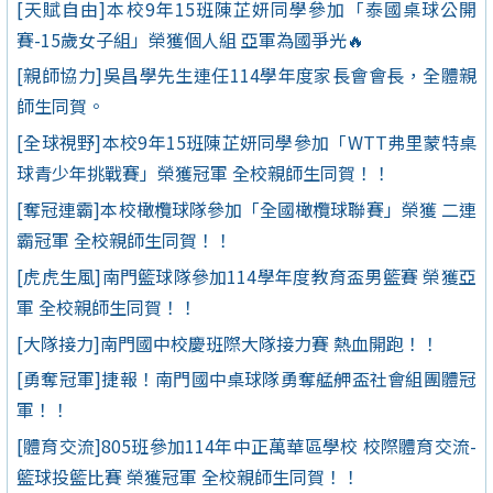
[天賦自由]本校9年15班陳芷妍同學參加「泰國桌球公開
賽-15歲女子組」榮獲個人組 亞軍為國爭光🔥
[親師協力]吳昌學先生連任114學年度家長會會長，全體親
師生同賀。
[全球視野]本校9年15班陳芷妍同學參加「WTT弗里蒙特桌
球青少年挑戰賽」榮獲冠軍 全校親師生同賀！！
[奪冠連霸]本校橄欖球隊參加「全國橄欖球聯賽」榮獲 二連
霸冠軍 全校親師生同賀！！
[虎虎生風]南門籃球隊參加114學年度教育盃男籃賽 榮獲亞
軍 全校親師生同賀！！
[大隊接力]南門國中校慶班際大隊接力賽 熱血開跑！！
[勇奪冠軍]捷報！南門國中桌球隊勇奪艋舺盃社會組團體冠
軍！！
[體育交流]805班參加114年中正萬華區學校 校際體育交流-
籃球投籃比賽 榮獲冠軍 全校親師生同賀！！