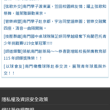
[弦歌外交]南門學子渡東瀛，笠田校園締友情；躍上弦歌和
祭舞，蓬萊雅韻動東京。
[管樂締盟]南門學子赴京都，宇治同堂譜樂圖；管樂交融驚
四座，清音一曲隔閡無。
[技壓群雌]南門國中桌球隊陳芷妍同學越級奪下烏蘭巴托青
少年挑戰賽U19女單冠軍!!!!
[師道鐸聲]領航南門創新局～～恭喜劉增銘校長榮膺教育部
115 年師鐸獎殊榮！！
[以球會友]南門橄欖球隊赴泰交流，展現青年球風與外
交！！
隱私權及資訊安全政策
網站著作權聲明