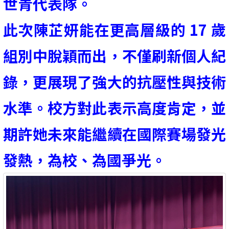
世青代表隊。
此次陳芷妍能在更高層級的 17 歲
組別中脫穎而出，不僅刷新個人紀
錄，更展現了強大的抗壓性與技術
水準。校方對此表示高度肯定，並
期許她未來能繼續在國際賽場發光
發熱，為校、為國爭光。