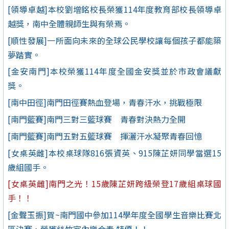
[領導卓越]本校劉增銘校長榮獲114年度教育部校長領導卓
越獎，南中全體親師生與有榮焉。
[順性發展]一所面向未來的全球公民學校讓每個孩子都能築
夢踏實。
[金安南門]本校榮獲114年度全國金安獎並於市政會議獻
獎。
[南中田徑]南門田徑賽熱血登場，青春汗水，挑戰極限
[南門籃賽]南門三對三籃球賽 青春對決熱力全開
[南門籃賽]南門五對五籃球賽 揮灑汗水凝聚青春回憶
[女桌英雌]本校桌球隊816張資英、915陳芷妍同學當選15
歲組國手。
[女桌英雌]南門之光！15歲陳芷妍跨級榮登17歲組桌球國
手！！
[金聲玉振]賀~南門國中參加114學年度全國學生音樂比賽北