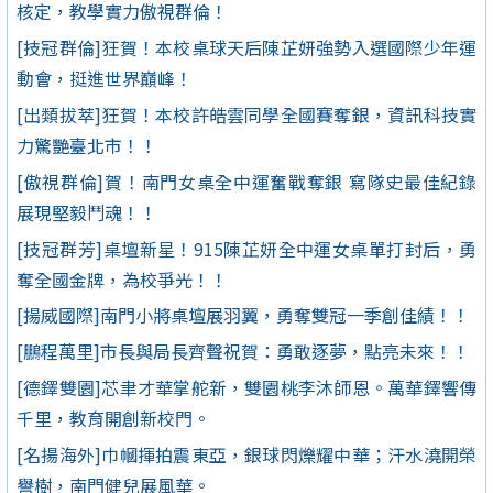
核定，教學實力傲視群倫！
[技冠群倫]狂賀！本校桌球天后陳芷妍強勢入選國際少年運
動會，挺進世界巔峰！
[出類拔萃]狂賀！本校許皓雲同學全國賽奪銀，資訊科技實
力驚艷臺北市！！
[傲視群倫]賀！南門女桌全中運奮戰奪銀 寫隊史最佳紀錄
展現堅毅鬥魂！！
[技冠群芳]桌壇新星！915陳芷妍全中運女桌單打封后，勇
奪全國金牌，為校爭光！！
[揚威國際]南門小將桌壇展羽翼，勇奪雙冠一季創佳績！！
[鵬程萬里]市長與局長齊聲祝賀：勇敢逐夢，點亮未來！！
[德鐸雙園]芯聿才華掌舵新，雙園桃李沐師恩。萬華鐸響傳
千里，教育開創新校門。
[名揚海外]巾幗揮拍震東亞，銀球閃爍耀中華；汗水澆開榮
譽樹，南門健兒展風華。