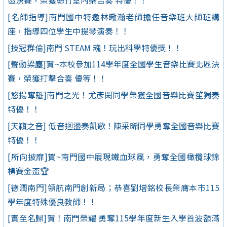
區決賽，榮獲絲竹室內樂合奏 特優！！
[名師指導]南門國中特邀林曔瀚老師擔任音樂班大師班講
座，指導四位學生中提琴演奏！！
[技冠群倫]南門 STEAM 魂！玩出科學特優獎！！
[聲動梁塵]賀~本校參加114學年度全國學生音樂比賽北區決
賽，榮獲打擊合奏 優等！！
[悠揚奪魁]南門之光！尤彥閎同學榮獲全國音樂比賽笙獨奏
特優！！
[天籟之音] 低音迴盪奏凱歌！陳采晞同學勇奪全國音樂比賽
特優！！
[所向披靡]賀~南門國中展現鐵血球風，勇奪全國橄欖球錦
標賽金盃🏆
[德潤南門]領航南門創新局；恭喜劉增銘校長榮膺本市115
學年度特殊優良教師！！
[實至名歸]賀！南門榮耀 勇奪115學年度新生入學首波額滿