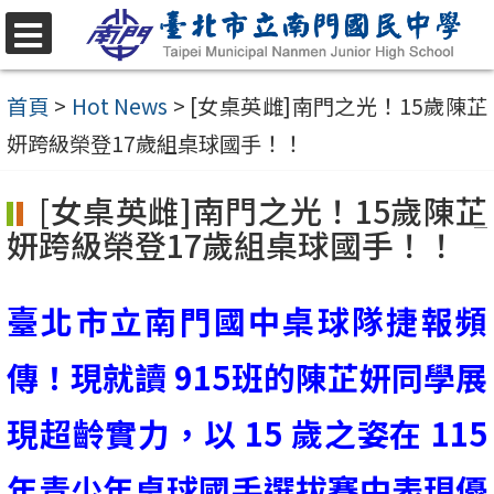
跳
至
選
單
主
首頁
>
Hot News
>
[女桌英雌]南門之光！15歲陳芷
要
妍跨級榮登17歲組桌球國手！！
內
[女桌英雌]南門之光！15歲陳芷
容
妍跨級榮登17歲組桌球國手！！
區
臺北市立南門國中
桌球隊捷報頻
傳！現就讀 915班的陳芷妍同學展
現超齡實力，以 15 歲之姿在
115
年青少年桌球國手選拔賽
中表現優