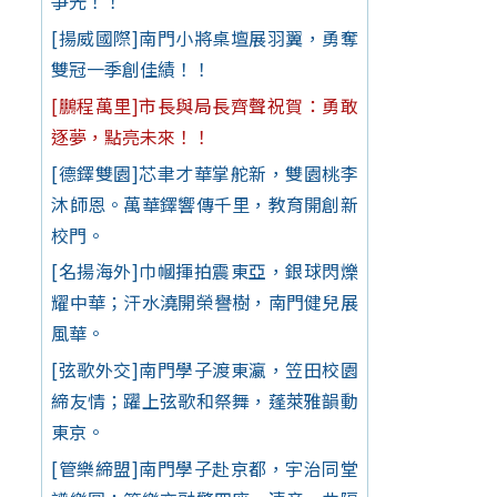
爭光！！
[揚威國際]南門小將桌壇展羽翼，勇奪
雙冠一季創佳績！！
[鵬程萬里]市長與局長齊聲祝賀：勇敢
逐夢，點亮未來！！
[德鐸雙園]芯聿才華掌舵新，雙園桃李
沐師恩。萬華鐸響傳千里，教育開創新
校門。
[名揚海外]巾幗揮拍震東亞，銀球閃爍
耀中華；汗水澆開榮譽樹，南門健兒展
風華。
[弦歌外交]南門學子渡東瀛，笠田校園
締友情；躍上弦歌和祭舞，蓬萊雅韻動
東京。
[管樂締盟]南門學子赴京都，宇治同堂