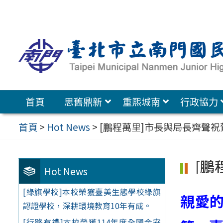
跳
至
主
要
內
容
首頁
思舊鼎新
重熙城南
行政協力
區
首頁
>
Hot News
>
[鵬程萬里]市長與局長齊聲
[鵬
Hot News
[綠旗學校]本校榮獲臺美生態學校綠旗
親愛
認證學校，深耕環境教育10年有成。
[行路有禮]本校榮獲114年度全國金安