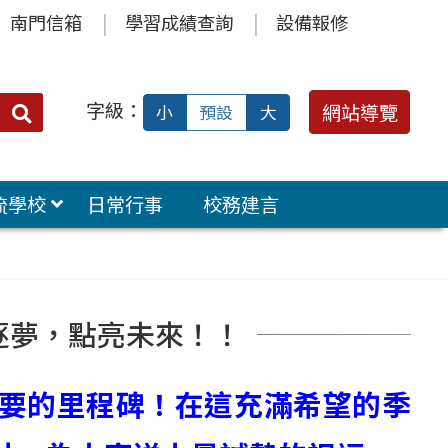
南門信箱
學習成績查詢
設備報修
字級：
送出
網站導覽
小
預設
大
搜
尋：
流學校
日常行事
校務建言
逐夢，點亮未來！！
要的里程碑！在這充滿希望的季