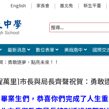
English
家長會
基北免
新生平臺
最新消息
數位表單
美哉南中
國際交
祝賀：勇敢逐夢，點亮未來！！
程萬里]市長與局長齊聲祝賀：勇敢
的畢業生們，恭喜你們完成了人生重