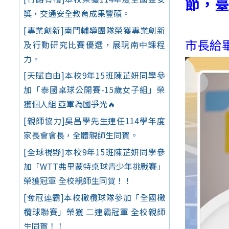
節，
獎，交通安全教育成果豐碩。
[專業創新]南門輔導團隊榮獲專業創新
市長給
及行動研究比賽優選，展現南中課程
力。
[天賦自由]本校9年15班陳芷妍同學參
加「泰國桌球公開賽-15歲女子組」榮
獲個人組 亞軍為國爭光🔥
[親師協力]吳昌學先生連任114學年度
家長會會長，全體親師生同賀。
[全球視野]本校9年15班陳芷妍同學參
加「WTT弗里蒙特桌球青少年挑戰賽」
榮獲冠軍 全校親師生同賀！！
[奪冠連霸]本校橄欖球隊參加「全國橄
欖球聯賽」榮獲 二連霸冠軍 全校親師
生同賀！！