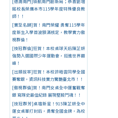
[德潤南門]領航南門創新局；恭喜劉增
銘校長榮膺本市115學年度特殊優良教
師！！
[實至名歸]賀！南門榮耀 勇奪115學年
度新生入學首波額滿核定，教學實力傲
視群倫！
[技冠群倫]狂賀！本校桌球天后陳芷妍
強勢入選國際少年運動會，挺進世界巔
峰！
[出類拔萃]狂賀！本校許皓雲同學全國
賽奪銀，資訊科技實力驚艷臺北市！！
[傲視群倫]賀！南門女桌全中運奮戰奪
銀 寫隊史最佳紀錄 展現堅毅鬥魂！！
[技冠群芳]桌壇新星！915陳芷妍全中
運女桌單打封后，勇奪全國金牌，為校