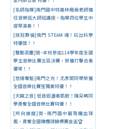
[名師指導]南門國中特邀林曔瀚老師擔
任音樂班大師班講座，指導四位學生中
提琴演奏！！
[技冠群倫]南門 STEAM 魂！玩出科學
特優獎！！
[聲動梁塵]賀~本校參加114學年度全國
學生音樂比賽北區決賽，榮獲打擊合奏
優等！！
[悠揚奪魁]南門之光！尤彥閎同學榮獲
全國音樂比賽笙獨奏特優！！
[天籟之音] 低音迴盪奏凱歌！陳采晞同
學勇奪全國音樂比賽特優！！
[所向披靡]賀~南門國中展現鐵血球
風，勇奪全國橄欖球錦標賽金盃🏆