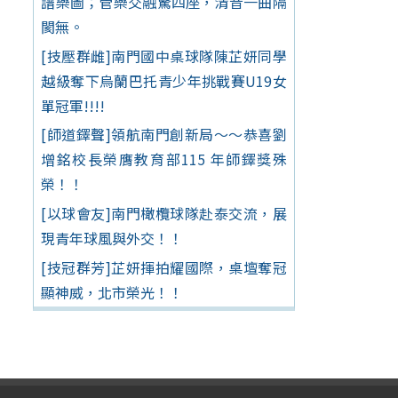
譜樂圖；管樂交融驚四座，清音一曲隔
閡無。
[技壓群雌]南門國中桌球隊陳芷妍同學
越級奪下烏蘭巴托青少年挑戰賽U19女
單冠軍!!!!
[師道鐸聲]領航南門創新局～～恭喜劉
增銘校長榮膺教育部115 年師鐸獎殊
榮！！
[以球會友]南門橄欖球隊赴泰交流，展
現青年球風與外交！！
[技冠群芳]芷妍揮拍耀國際，桌壇奪冠
顯神威，北市榮光！！