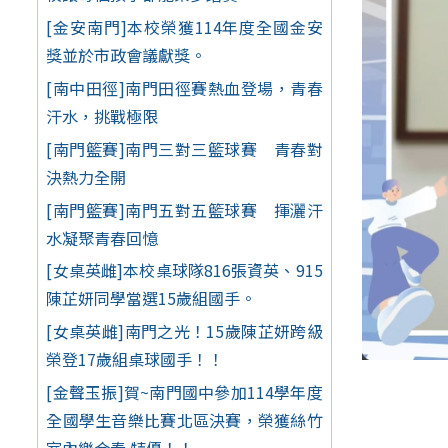
[金安南門]本校榮獲114年度全國金安
獎並於市政會議獻獎。
[南中田徑]南門田徑賽熱血登場，青春
汗水，挑戰極限
[南門籃賽]南門三對三籃球賽 青春對
決熱力全開
[南門籃賽]南門五對五籃球賽 揮灑汗
水凝聚青春回憶
[女桌英雌]本校桌球隊816張資英、915
陳芷妍同學當選15歲組國手。
[女桌英雌]南門之光！15歲陳芷妍跨級
榮登17歲組桌球國手！！
[金聲玉振]賀~南門國中參加114學年度
全國學生音樂比賽北區決賽，榮獲絲竹
室內樂合奏 特優！！