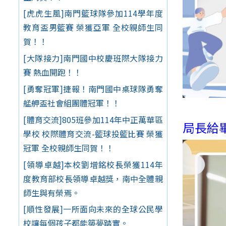
[虎虎生風]南門籃球隊參加114學年度
教育盃男籃賽 榮獲亞軍 全校親師生同
賀！！
[大隊接力]南門國中校慶班際大隊接力
賽 熱血開跑！！
[勇奪冠軍]捷報！南門國中桌球隊勇奪
艋舺盃社會組團體冠軍！！
[體育交流]805班參加114年中正萬華區
局長給
學校 校際體育交流-籃球投籃比賽 榮獲
冠軍 全校親師生同賀！！
[領導卓越]本校劉增銘校長榮獲114年
度教育部校長領導卓越獎，南中全體親
師生與有榮焉。
[順性發展]一所面向未來的全球公民學
校讓每個孩子都能築夢踏實。