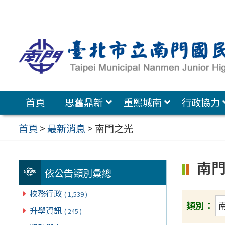
跳
至
主
要
內
容
首頁
思舊鼎新
重熙城南
行政協力
區
首頁
>
最新消息
>
南門之光
南
依公告類別彙總
校務行政
( 1,539 )
類別：
升學資訊
( 245 )