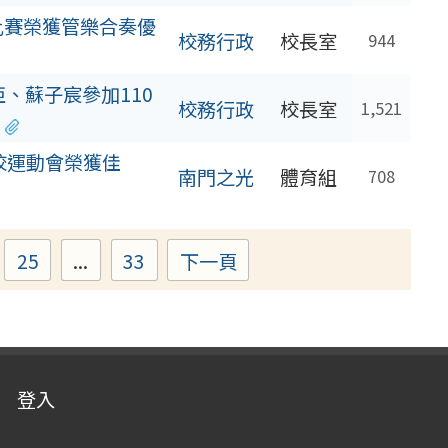
比賽榮獲管樂合奏優
校務行政
校長室
944
亞、蘇子宸參加110
校務行政
校長室
1,521
校運動會榮獲佳
南門之光
體育組
708
25
...
33
下一頁
ge
Page
Page
登入