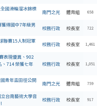
盃全國滑輪溜冰錦標
南門之光
體育組
658
賽獲得國中7年級男
校務行政
校長室
722
球聯賽15人制冠軍
校務行政
校長室
1,461
賽表現優異、902
、714 榮獲七年
校務行政
校長室
1,051
全國青年盃田徑公開
南門之光
體育組
759
國立台南藝術大學音
校務行政
校長室
917
!