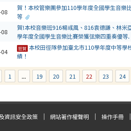
賀！本校管樂團參加110學年度全國學生音樂
-08
等
賀!本校音樂班916楊彧風、816袁德謙、林米
-08
學年度全國學生音樂比賽榮獲弦樂四重奏優等.
本校田徑隊參加臺北市110學年度中等學
狂賀
-04
績！
1
...
19
20
21
22
23
24
Page
Page
Page
Page
Page
Page
Pa
及資訊安全政策
網站著作權聲明
操作手冊