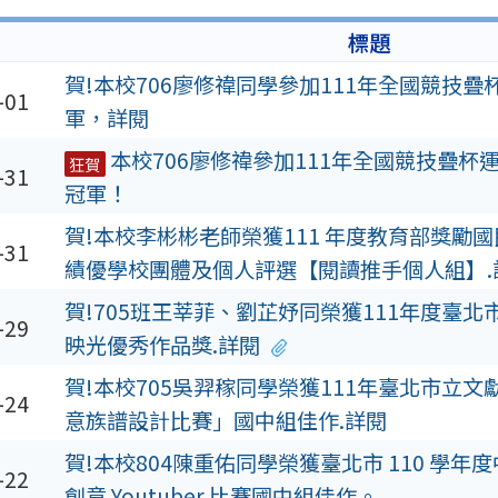
期
標題
賀!本校706廖修禕同學參加111年全國競技疊
-01
軍，詳閱
本校706廖修禕參加111年全國競技疊杯
狂賀
-31
冠軍！
賀!本校李彬彬老師榮獲111 年度教育部獎勵
-31
績優學校團體及個人評選【閱讀推手個人組】.
賀!705班王莘菲、劉芷妤同榮獲111年度臺
-29
映光優秀作品獎.詳閱
賀!本校705吳羿稼同學榮獲111年臺北市立
-24
意族譜設計比賽」國中組佳作.詳閱
賀!本校804陳重佑同學榮獲臺北市 110 學
-22
創意 Youtuber 比賽國中組佳作。