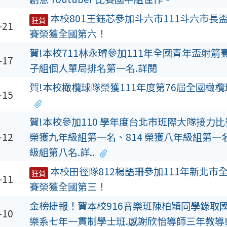
本校801王鈺芯參加斗六市111斗六市長
狂賀
-21
賽榮獲全國第六！
賀!本校711林永璿參加111年全國青年盃射箭
-17
子組個人單局排名第一名.詳閱
賀!本校橄欖球隊榮獲111年度第76屆全國橄欖
-15
賀!本校參加110 學年度台北市班際大隊接力比
-12
榮獲九年級組第一名、814 榮獲八年級組第一名
級組第八名.詳..
本校田徑隊812楊語珊參加111年新北市
狂賀
-11
賽榮獲全國第三！
金榜捷報！賀本校916音樂班陳柏穎同學錄取
-10
樂系七年一貫制學士班.感謝欣怡導師三年教導!