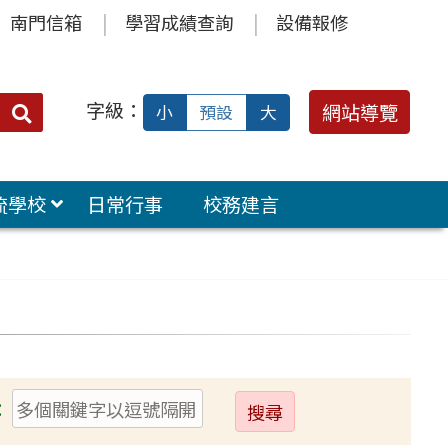
南門信箱
學習成績查詢
設備報修
字級：
送出
網站導覽
小
預設
大
搜
尋：
流學校
日常行事
校務建言
送
：
出