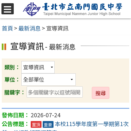
跳
至
選
單
主
首頁
>
最新消息
>
宣導資訊
要
宣導資訊
內
- 最新消息
容
區
類別：
單位：
送
關鍵字：
出
2026-07-24
本校115學年度第一學期第1次
置頂
重要