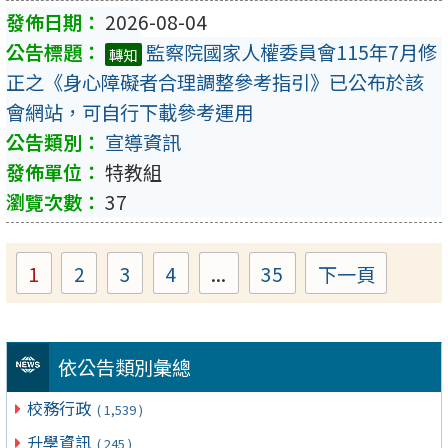
2026-08-04
監察院國家人權委員會115年7月修
轉知
正之《身心障礙者合理調整參考指引》已公布於該
會網站，可自行下載參考運用
宣導資訊
特教組
37
1
2
3
4
...
35
下一頁
Page
Page
Page
Page
Page
依公告類別彙總
校務行政
( 1,539 )
升學資訊
( 245 )