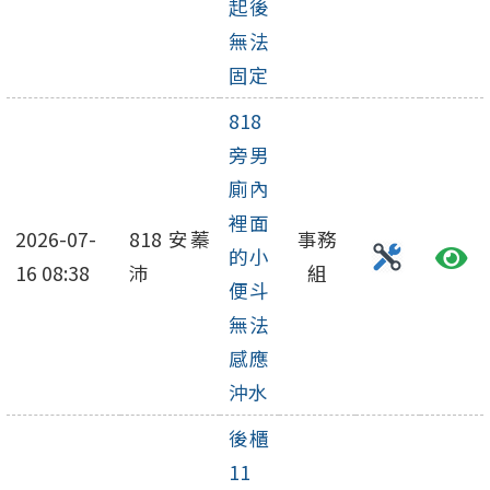
起後
無法
固定
818
旁男
廁內
裡面
2026-07-
818 安蓁
事務
的小
16 08:38
沛
組
便斗
無法
感應
沖水
後櫃
11