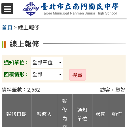
跳
至
選
單
主
首頁
>
線上報修
要
線上報修
內
容
區
通知單位：
回覆情形：
資料筆數：2,562
訪客，您好
報
修
通知
報修日期
報修人
狀態
動作
內
單位