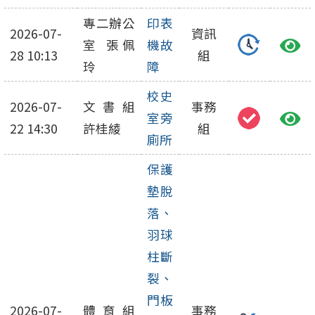
專二辦公
印表
2026-07-
資訊
室 張佩
機故
28 10:13
組
玲
障
校史
2026-07-
文書組
事務
室旁
22 14:30
許桂綾
組
廁所
保護
墊脫
落、
羽球
柱斷
裂、
門板
2026-07-
體育組
事務