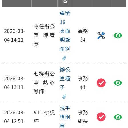
容
編號
18
專任辦公
2026-08-
桌面
事務
室 陳宥
04 14:21
明顯
組
蓁
歪斜
辦公
七導辦公
2026-08-
室櫃
事務
室 熱心
04 13:11
子
組
導師
洗手
2026-08-
911 徐嬿
事務
槽阻
04 12:51
婷
組長
塞