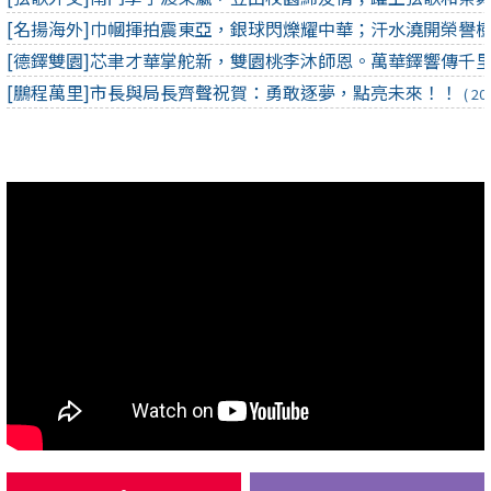
[德鐸雙園]芯聿才華掌舵新，雙園桃李沐師恩。萬華鐸響傳千
[鵬程萬里]市長與局長齊聲祝賀：勇敢逐夢，點亮未來！！
( 20
[揚威國際]南門小將桌壇展羽翼，勇奪雙冠一季創佳績！！
( 20
[技冠群芳]桌壇新星！915陳芷妍全中運女桌單打封后，勇奪
[傲視群倫]賀！南門女桌全中運奮戰奪銀 寫隊史最佳紀錄 展
[出類拔萃]狂賀！本校許皓雲同學全國賽奪銀，資訊科技實力
[技冠群倫]狂賀！本校桌球天后陳芷妍強勢入選國際少年運動
[實至名歸]賀！南門榮耀 勇奪115學年度新生入學首波額滿
[德潤南門]領航南門創新局；恭喜劉增銘校長榮膺本市115學
[所向披靡]賀~南門國中展現鐵血球風，勇奪全國橄欖球錦標賽
[天籟之音] 低音迴盪奏凱歌！陳采晞同學勇奪全國音樂比賽特
[悠揚奪魁]南門之光！尤彥閎同學榮獲全國音樂比賽笙獨奏特
[聲動梁塵]賀~本校參加114學年度全國學生音樂比賽北區決賽
[技冠群倫]南門 STEAM 魂！玩出科學特優獎！！
( 2026.03.14 )
[名師指導]南門國中特邀林曔瀚老師擔任音樂班大師班講座，