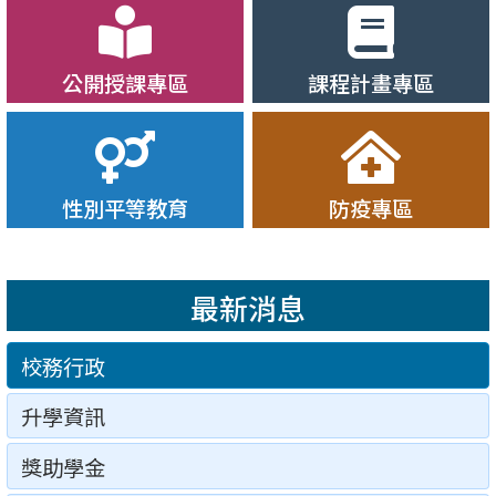
[親師協力]吳昌學先生連任114學年度家長會會長，全體親師
[天賦自由]本校9年15班陳芷妍同學參加「泰國桌球公開賽-15
[專業創新]南門輔導團隊榮獲專業創新及行動研究比賽優選，
公開授課專區
課程計畫專區
[行路有禮]本校榮獲114年度全國金安獎，交通安全教育成果
[綠旗學校]本校榮獲臺美生態學校綠旗認證學校，深耕環境教育
[技冠群芳]芷妍揮拍耀國際，桌壇奪冠顯神威，北市榮光！！
(
[以球會友]南門橄欖球隊赴泰交流，展現青年球風與外交！！
(
性別平等教育
防疫專區
[師道鐸聲]領航南門創新局～～恭喜劉增銘校長榮膺教育部11
[技壓群雌]南門國中桌球隊陳芷妍同學越級奪下烏蘭巴托青少年挑
最新消息
校務行政
升學資訊
獎助學金