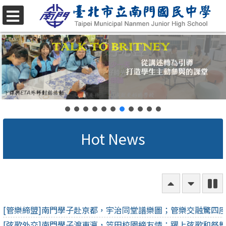
跳
至
選
單
主
要
內
容
區
[管樂締盟]南門學子赴京都，宇治同堂譜樂圖；管樂交融驚四
往
往
[弦歌外交]南門學子渡東瀛，笠田校園締友情；躍上弦歌和祭
上
上
[名揚海外]巾幗揮拍震東亞，銀球閃爍耀中華；汗水澆開榮譽