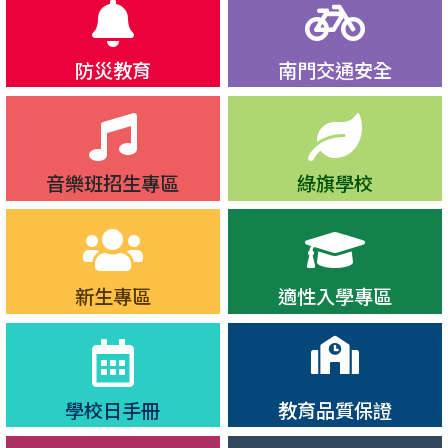
[金聲玉振]賀~南門國中參加114學年度全國學生音樂比賽北
[女桌英雌]南門之光！15歲陳芷妍跨級榮登17歲組桌球國手！
防災教育
南門交通安全
[女桌英雌]本校桌球隊816張資英、915陳芷妍同學當選15歲
[南門籃賽]南門五對五籃球賽 揮灑汗水凝聚青春回憶
( 2026.01.
[南門籃賽]南門三對三籃球賽 青春對決熱力全開
( 2025.12.12 )
[南中田徑]南門田徑賽熱血登場，青春汗水，挑戰極限
( 2025.12.
音樂班招生專區
綠旗學校
[金安南門]本校榮獲114年度全國金安獎並於市政會議獻獎。
( 
[順性發展]一所面向未來的全球公民學校讓每個孩子都能築夢
[領導卓越]本校劉增銘校長榮獲114年度教育部校長領導卓越
[體育交流]805班參加114年中正萬華區學校 校際體育交流-
新生專區
適性入學專區
[勇奪冠軍]捷報！南門國中桌球隊勇奪艋舺盃社會組團體冠軍
[大隊接力]南門國中校慶班際大隊接力賽 熱血開跑！！
( 2025.11
[虎虎生風]南門籃球隊參加114學年度教育盃男籃賽 榮獲亞軍
[奪冠連霸]本校橄欖球隊參加「全國橄欖球聯賽」榮獲 二連霸
學校日手冊
教育品質保證
[全球視野]本校9年15班陳芷妍同學參加「WTT弗里蒙特桌