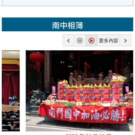
南中相簿
上
暫
播
下
更多內容
一
停
放
一
張
張