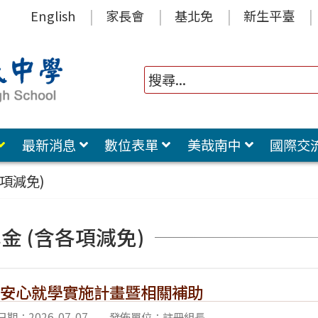
English
家長會
基北免
新生平臺
最新消息
數位表單
美哉南中
國際交
各項減免)
金 (含各項減免)
01安心就學實施計畫暨相關補助
期：2026-07-07
發佈單位：註冊組長