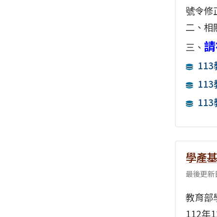
號令修
二、相
請
三、
11
11
11
學產
最後更新日
教育部
112年