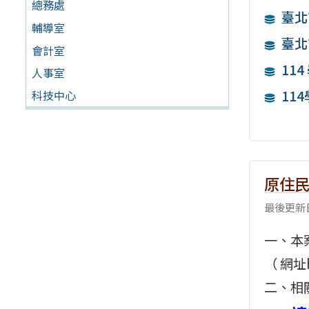
總務處
臺北
輔導室
臺北
會計室
11
人事室
11
科技中心
原住
最後更新日
一、本
（ 網址h
二、相