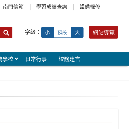
南門信箱
學習成績查詢
設備報修
字級：
送出
網站導覽
小
預設
大
搜
尋：
流學校
日常行事
校務建言