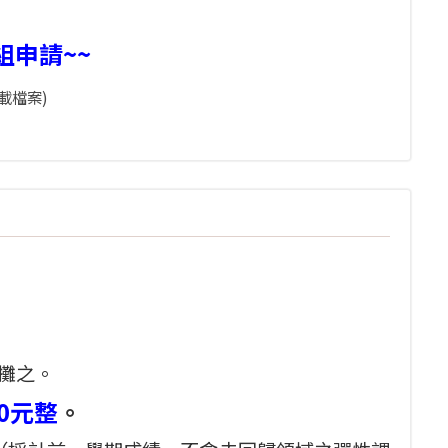
申請~~
載檔案)
攤之。
0元整
。