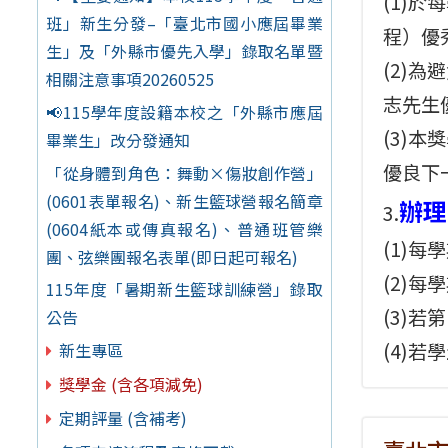
(1)
班」新生分發–「臺北市國小應屆畢業
程）優
生」及「外縣市優先入學」錄取名單暨
(2)
相關注意事項20260525
志先生
📢115學年度設籍本校之「外縣市應屆
(3)
畢業生」改分發通知
優良下
「從身體到角色：舞動×傷妝創作營」
(0601表單報名)、新生籃球營報名簡章
辦理
3.
(0604紙本或傳真報名)、普通班管樂
(1)
團、弦樂團報名表單(即日起可報名)
(2)
115年度「暑期新生籃球訓練營」錄取
(3)若
公告
(4)
新生專區
獎學金 (含各項減免)
定期評量 (含補考)