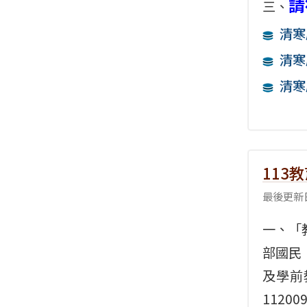
請
三、
清寒
清寒
清寒
113
最後更新日
一、「
部國民
及學前
11200