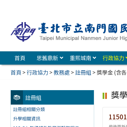
跳
至
主
要
內
容
首頁
思舊鼎新
重熙城南
行政協力
區
首頁
>
行政協力
>
教務處
>
註冊組
>
獎學金 (含
獎學
註冊組
註冊組相關分類
115
升學相關資訊
最後更新日