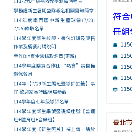
113-2九年級補救教學測驗時程表
學務處新生暑期營隊報名相關需知簡章
符合
114年度南門國中新生籃球營(7/23-
7/25)錄取名單
冊組
114學年度新生校服、書包訂購及販售
11
作業及桶餐訂購說明
11
手作DIY夏令營錄取名單(更新)
114學年度購買合作社 “熱食”請自備
11
環保餐具
11
114年【7/29新生編班暨導師抽籤】事
11
宜 歡迎家長蒞臨現場參觀
114學年度七年級導師名單
114學年度新生學號暨班級座號【普通
班+體育班+音樂班】
臺北
114學年度【新生照片】補上傳，請於