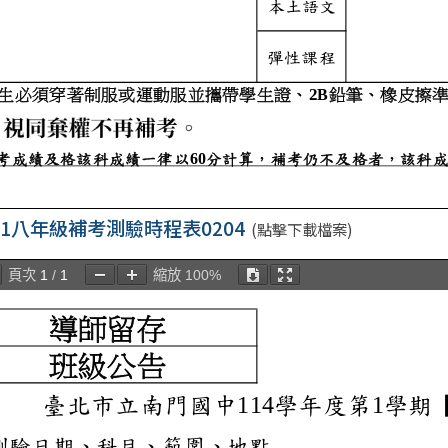
4-1八年級補考測驗時程表0204
(點擊下載檔案)
頁次
1
/
1
縮放
100%