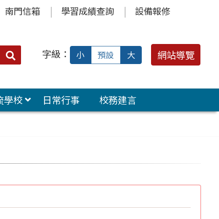
南門信箱
學習成績查詢
設備報修
字級：
送出
網站導覽
小
預設
大
搜
尋：
流學校
日常行事
校務建言