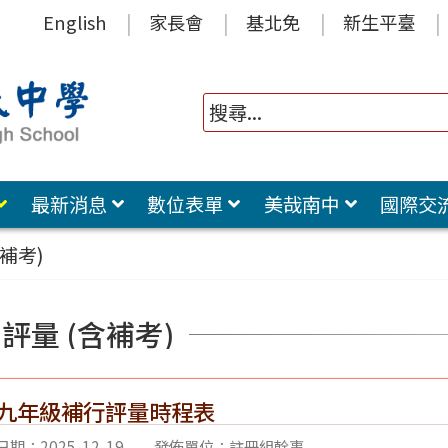
English
家長會
基北免
新生平臺
最新消息
數位表單
美哉南中
國際交
補考)
評量 (含補考)
-1九年級補行評量時程表
期：2025-12-19
發佈單位：註冊組幹事