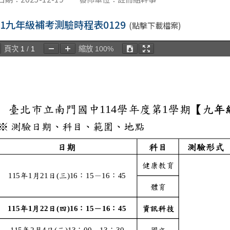
4-1九年級補考測驗時程表0129
(點擊下載檔案)
頁次
1
/
1
縮放
100%