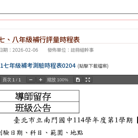
-1七、八年級補行評量時程表
期：2026-02-06
發佈單位：註冊組幹事
4-1七年級補考測驗時程表0204
(點擊下載檔案)
頁次
1
/
1
縮放
100%