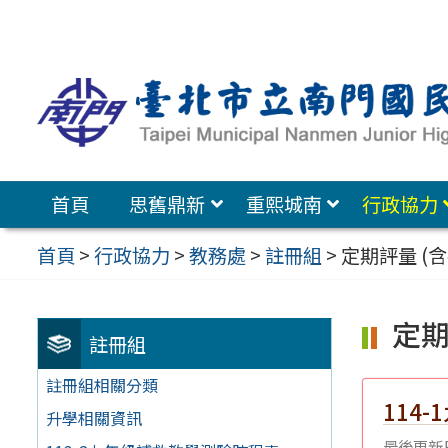
跳
至
主
要
內
容
首頁
思舊鼎新
重熙城南
行政協力
區
首頁
>
行政協力
>
教務處
>
註冊組
>
定期評量 (含
定期
註冊組
註冊組相關分類
114
升學相關資訊
最後更新日