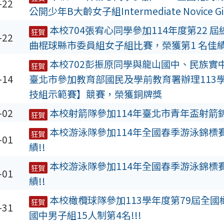
-22
公開少年B大齡女子組Intermediate Novice G
本校704張宥心同學參加114年度第22 
狂賀
-22
曲棍球縣市委員組女子組比賽，榮獲第1 名佳績
本校702彭振原同學與龍山國中、民族實
狂賀
-14
臺北市參加教育部國民及學前教育署辦理113
技組示範賽】競賽，榮獲銅牌獎
-02
本校射箭隊參加114年臺北市青年盃射箭錦
狂賀
本校游泳隊參加114年全國春季游泳錦標
狂賀
-01
績!!
本校游泳隊參加114年全國春季游泳錦標
狂賀
-01
績!!
本校橄欖球隊參加113學年度第79屆全
狂賀
-31
國中男子組15人制第4名!!!