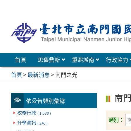
跳
至
主
要
內
容
首頁
思舊鼎新
重熙城南
行政協力
區
首頁
>
最新消息
>
南門之光
南
依公告類別彙總
校務行政
( 1,539 )
類別：
升學資訊
( 245 )