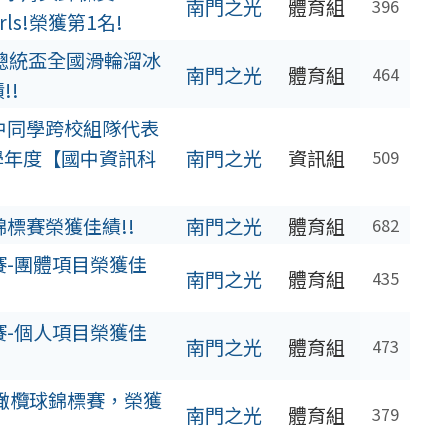
南門之光
體育組
396
irls!榮獲第1名!
屆總統盃全國滑輪溜冰
南門之光
體育組
464
!!
中同學跨校組隊代表
學年度【國中資訊科
南門之光
資訊組
509
標賽榮獲佳績!!
南門之光
體育組
682
賽-團體項目榮獲佳
南門之光
體育組
435
賽-個人項目榮獲佳
南門之光
體育組
473
國橄欖球錦標賽，榮獲
南門之光
體育組
379