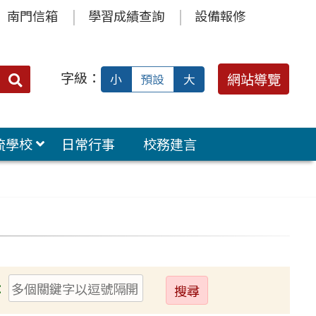
南門信箱
學習成績查詢
設備報修
字級：
送出
網站導覽
小
預設
大
搜
尋：
流學校
日常行事
校務建言
送
：
出