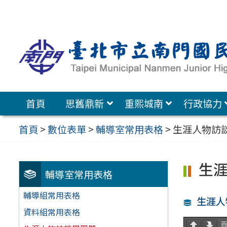
跳
至
主
要
內
容
首頁
思舊鼎新
重熙城南
行政協力
區
首頁
>
數位表單
>
輔導室常用表格
>
生涯人物訪
生
輔導室常用表格
輔導組常用表格
生涯人
資料組常用表格