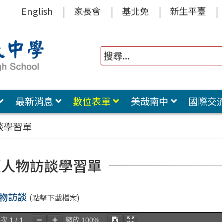
English
家長會
基北免
新生平臺
最新消息
數位表單
美哉南中
國際交
談學習單
涯人物訪談學習單
物訪談
(點擊下載檔案)
頁次
1
/
1
縮放
100%