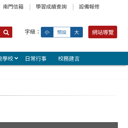
南門信箱
學習成績查詢
設備報修
字級：
送出
網站導覽
小
預設
大
搜
尋：
流學校
日常行事
校務建言