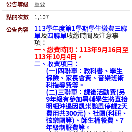
公告等級
重要
點閱次數
1,107
113學年度第1學期學生繳費三聯
公告內容
單
及
四聯單
收繳時間及注意事
項：
一、繳費時間：
113年9月16日至
113年10月4日。
二、收費項目：
(一)四聯單：教科書、學生
保險、家長會費、音樂班術
科指導費等。
(二)三聯單：課後活動費(另
9年級有參加暑輔學生將直接
明細沖退因凱米颱風停課2天
費用共300元)、社團(科研、
弦樂團等)、師生桶餐費、7
年級制服費等。