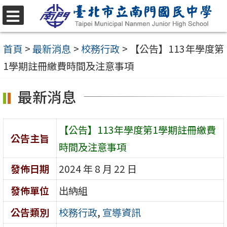
跳
至
選
單
主
首頁
>
最新消息
>
校務行政
>
【公告】113年學度第
要
1學期註冊繳費時間及注意事項
內
最新消息
容
區
【公告】113年學度第1學期註冊繳費
公告主旨
時間及注意事項
發佈日期
2024 年 8 月 22 日
發佈單位
出納組
公告類別
校務行政
,
宣導資訊