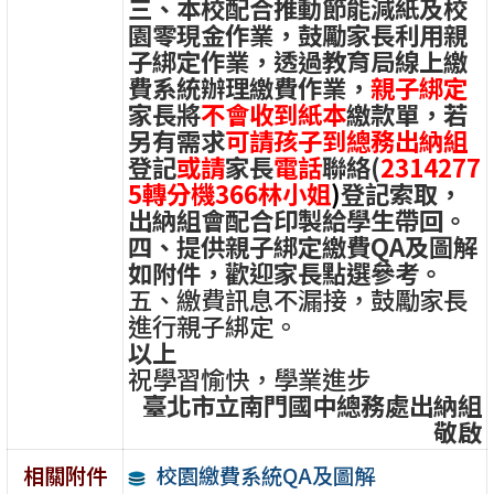
三、本校配合推動節能減紙及校
園零現金作業，鼓勵家長利用親
子綁定作業，透過教育局線上繳
費系統辦理繳費作業，
親子綁定
家長將
不會收到紙本
繳款單，若
另有需求
可請孩子到總務出納組
登記
或請
家長
電話
聯絡(
2314277
5轉分機366林小姐
)
登記索取，
出納組會配合印製給學生帶回。
四、提供親子綁定繳費QA及圖解
如附件，歡迎家長點選參考。
五、繳費訊息不漏接，鼓勵家長
進行親子綁定。
以上
祝學習愉快，學業進步
臺北市立南門國中總務處出納組
敬啟
校園繳費系統QA及圖解
相關附件