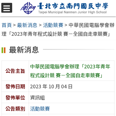
跳
至
選
單
主
首頁
>
最新消息
>
活動競賽
>
中華民國電腦學會辦
要
理「2023年青年程式設計競 賽－全國自走車競賽」
內
最新消息
容
區
中華民國電腦學會辦理「2023年青年
公告主旨
程式設計競 賽－全國自走車競賽」
發佈日期
2023 年 10 月 04 日
發佈單位
資訊組
公告類別
活動競賽