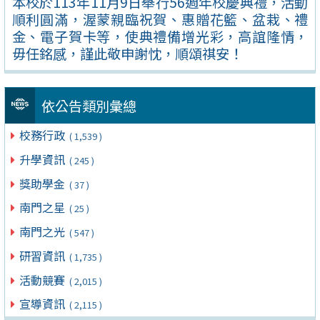
本校於113年11月9日舉行56週年校慶典禮，活動
順利圓滿，渥蒙親臨祝賀、惠贈花籃、盆栽、禮
金、電子賀卡等，使典禮備增光彩，高誼隆情，
毋任銘感，謹此敬申謝忱，順頌祺安！
依公告類別彙總
校務行政
( 1,539 )
升學資訊
( 245 )
獎助學金
( 37 )
南門之星
( 25 )
南門之光
( 547 )
研習資訊
( 1,735 )
活動競賽
( 2,015 )
宣導資訊
( 2,115 )