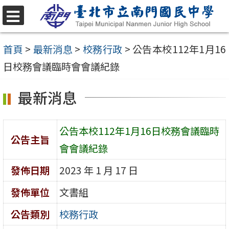
跳
至
選
單
主
首頁
>
最新消息
>
校務行政
>
公告本校112年1月16
要
日校務會議臨時會會議紀錄
內
最新消息
容
區
公告本校112年1月16日校務會議臨時
公告主旨
會會議紀錄
發佈日期
2023 年 1 月 17 日
發佈單位
文書組
公告類別
校務行政