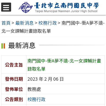
跳
至
選
單
主
首頁
>
最新消息
>
校務行政
>
南門國中-衝A夢不遠-
要
北一女課輔計畫錄取名單
內
最新消息
容
區
南門國中-衝A夢不遠-北一女課輔計畫
公告主旨
錄取名單
發佈日期
2023 年 2 月 06 日
發佈單位
教務處
公告類別
校務行政