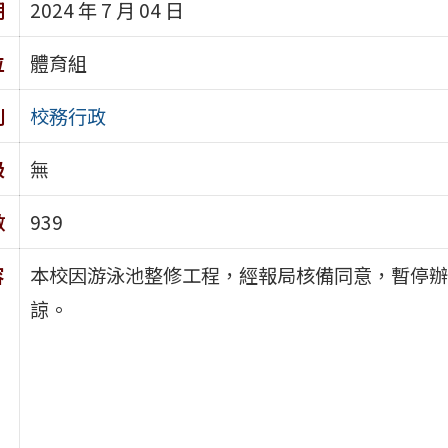
期
2024 年 7 月 04 日
位
體育組
別
校務行政
級
無
數
939
容
本校因游泳池整修工程，經報局核備同意，暫停辦
諒。