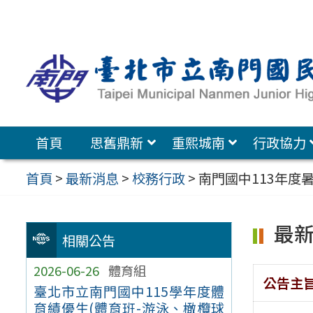
跳
至
主
要
內
容
首頁
思舊鼎新
重熙城南
行政協力
區
首頁
>
最新消息
>
校務行政
>
南門國中113年度
最
相關公告
2026-06-26
體育組
公告主
臺北市立南門國中115學年度體
育績優生(體育班-游泳、橄欖球