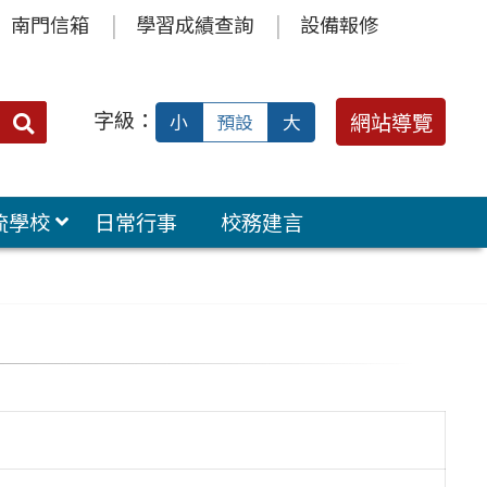
南門信箱
學習成績查詢
設備報修
字級：
送出
網站導覽
小
預設
大
搜
尋：
流學校
日常行事
校務建言