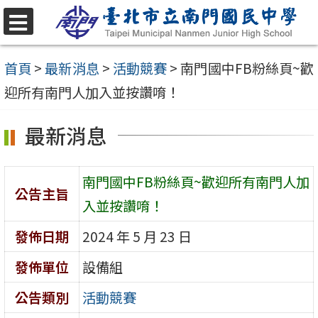
跳
至
選
單
主
首頁
>
最新消息
>
活動競賽
>
南門國中FB粉絲頁~歡
要
迎所有南門人加入並按讚唷！
內
最新消息
容
區
南門國中FB粉絲頁~歡迎所有南門人加
公告主旨
入並按讚唷！
發佈日期
2024 年 5 月 23 日
發佈單位
設備組
公告類別
活動競賽