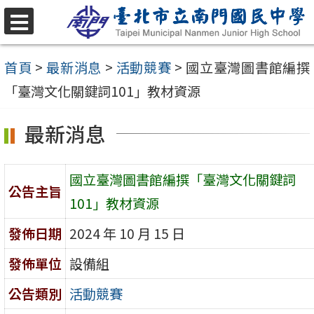
跳
至
選
單
主
首頁
>
最新消息
>
活動競賽
>
國立臺灣圖書館編撰
要
「臺灣文化關鍵詞101」教材資源
內
最新消息
容
區
國立臺灣圖書館編撰「臺灣文化關鍵詞
公告主旨
101」教材資源
發佈日期
2024 年 10 月 15 日
發佈單位
設備組
公告類別
活動競賽