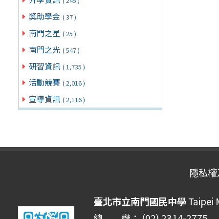
( 245 )
獎助學金
( 37 )
南門之星
( 25 )
南門之光
( 547 )
研習資訊
( 1,735 )
活動競賽
( 2,016 )
宣導資訊
( 2,116 )
隱私權
臺北市立南門國民中學
Taipei
總 機： (02) 2314-2775