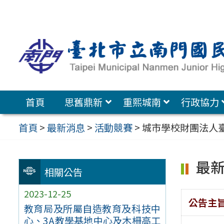
跳
至
主
要
內
容
首頁
思舊鼎新
重熙城南
行政協力
區
首頁
>
最新消息
>
活動競賽
>
城市學校財團法人臺
最
相關公告
2023-12-25
公告主
教育局及所屬自造教育及科技中
心、3A教學基地中心及木柵高工