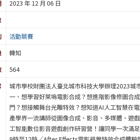
期
2023 年 12 月 06 日
位
別
活動競賽
級
轉知
數
564
容
城市學校財團法人臺北城市科技大學辦理2023城
一、想學習好萊塢電影合成？想進階影像修圖合成
門？想接觸舞台光雕特效？想知道AI人工智慧在
產學界一流講師從圖像合成、影音、多媒體、遊戲、
工智能數位影音遊戲創作研習營！讓同學一次滿足所有
9時至12時／After Effects電影視覺特效合成體