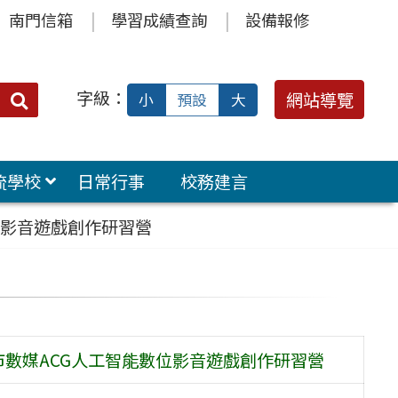
南門信箱
學習成績查詢
設備報修
字級：
送出
網站導覽
小
預設
大
搜
尋：
流學校
日常行事
校務建言
位影音遊戲創作研習營
市數媒ACG人工智能數位影音遊戲創作研習營