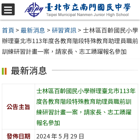
跳
至
選
單
主
首頁
>
最新消息
>
研習資訊
>
士林區百齡國民小學
要
辦理臺北市113年度各教育階段特殊教育助理員職前
內
訓練研習計畫一案，請家長、志工踴躍報名參加
容
最新消息
區
士林區百齡國民小學辦理臺北市113年
度各教育階段特殊教育助理員職前訓
公告主旨
練研習計畫一案，請家長、志工踴躍
報名參加
發佈日期
2024 年 5 月 29 日