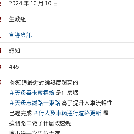
期
2024 年 10 月 10 日
位
生教組
別
宣導資訊
級
轉知
數
446
容
你知道最近討論熱度超高的
＃天母畢卡索標線
是什麼嗎
＃天母忠誠路士東路
為了提升人車流暢性
己經完成
＃行人及車輛通行道路更新
囉
這個路口做了什麼改變呢
讓小編一次告訴大家