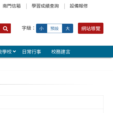
南門信箱
學習成績查詢
設備報修
字級：
送出
網站導覽
小
預設
大
搜
尋：
流學校
日常行事
校務建言