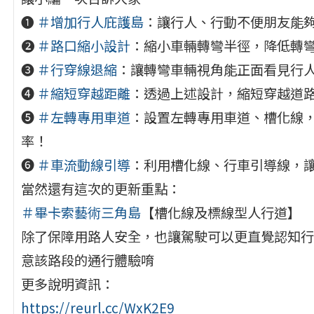
➊
＃增加行
人庇護島
：讓行人、行動不便朋友能
➋
＃路口縮小設計
：縮小車輛轉彎半徑，降低轉
➌
＃行穿線退縮
：讓轉彎車輛視角能正面看見行
➍
＃縮短穿越距離
：透過上述設計，縮短穿越道
➎
＃左轉專用車道
：設置左轉專用車道、槽化線
率！
➏
＃車流動線引導
：利用槽化線、行車引導線，
當然還有這次的更新重點：
＃畢卡索藝術三角島
【槽化線及標線型人行道】
除了保障用路人安全，也讓駕駛可以更直覺認知行
意該路段的通行體驗唷
更多說明資訊：
https://reurl.cc/WxK2E9