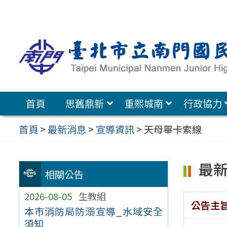
跳
至
主
要
內
容
首頁
思舊鼎新
重熙城南
行政協力
區
首頁
>
最新消息
>
宣導資訊
>
天母畢卡索線
最
相關公告
2026-08-05
生教組
公告主
本市消防局防溺宣導_水域安全
須知