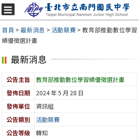
跳
至
選
單
主
首頁
>
最新消息
>
活動競賽
>
教育部推動數位學習
要
績優徵選計畫
內
最新消息
容
區
公告主旨
教育部推動數位學習績優徵選計畫
發佈日期
2024 年 5 月 28 日
發佈單位
資訊組
公告類別
活動競賽
公告等級
轉知