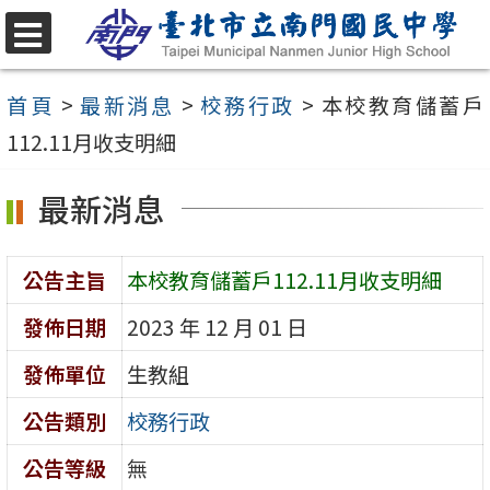
跳
至
選
單
主
首頁
>
最新消息
>
校務行政
>
本校教育儲蓄戶
要
112.11月收支明細
內
最新消息
容
區
公告主旨
本校教育儲蓄戶112.11月收支明細
發佈日期
2023 年 12 月 01 日
發佈單位
生教組
公告類別
校務行政
公告等級
無