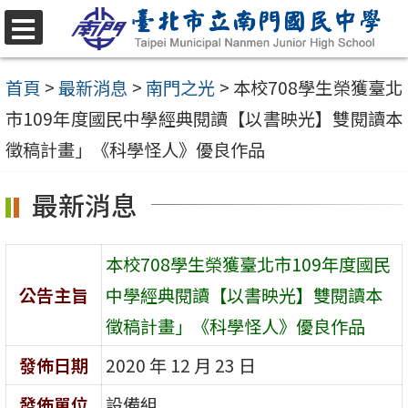
跳
至
選
單
主
首頁
>
最新消息
>
南門之光
>
本校708學生榮獲臺北
要
市109年度國民中學經典閱讀【以書映光】雙閱讀本
內
徵稿計畫」《科學怪人》優良作品
容
最新消息
區
本校708學生榮獲臺北市109年度國民
公告主旨
中學經典閱讀【以書映光】雙閱讀本
徵稿計畫」《科學怪人》優良作品
發佈日期
2020 年 12 月 23 日
發佈單位
設備組