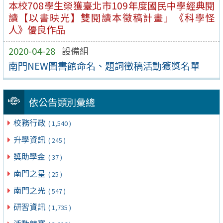
本校708學生榮獲臺北市109年度國民中學經典閱
讀【以書映光】雙閱讀本徵稿計畫」《科學怪
人》優良作品
2020-04-28
設備組
南門NEW圖書館命名、題詞徵稿活動獲獎名單
依公告類別彙總
校務行政
( 1,540 )
升學資訊
( 245 )
獎助學金
( 37 )
南門之星
( 25 )
南門之光
( 547 )
研習資訊
( 1,735 )