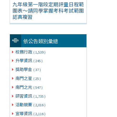
九年級第一階段定期評量日程範
圍表～請同學掌握考科考試範圍
認真複習
依公告類別彙總
校務行政
( 1,539 )
升學資訊
( 245 )
獎助學金
( 37 )
南門之星
( 25 )
南門之光
( 547 )
研習資訊
( 1,735 )
活動競賽
( 2,016 )
宣導資訊
( 2,116 )