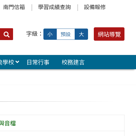
南門信箱
學習成績查詢
設備報修
字級：
送出
網站導覽
小
預設
大
搜
尋：
流學校
日常行事
校務建言
與音檔