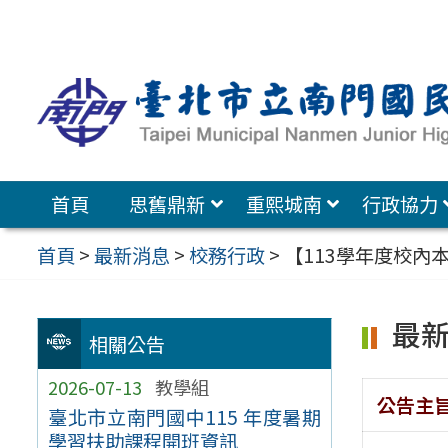
跳
至
主
要
內
容
首頁
思舊鼎新
重熙城南
行政協力
區
首頁
>
最新消息
>
校務行政
>
【113學年度校內
最
相關公告
2026-07-13
教學組
公告主
臺北市立南門國中115 年度暑期
學習扶助課程開班資訊