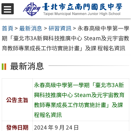
跳
至
選
單
主
首頁
>
最新消息
>
研習資訊
>
永春高級中學第一學
要
期「臺北市3A新興科技推廣中心 Steam及元宇宙教
內
育教師專業成長工作坊實施計畫」及課 程報名資訊
容
最新消息
區
永春高級中學第一學期「臺北市3A新
興科技推廣中心 Steam及元宇宙教育
公告主旨
教師專業成長工作坊實施計畫」及課
程報名資訊
發佈日期
2024 年 9 月 24 日