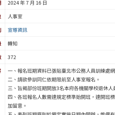
期
2024 年 7 月 16 日
位
人事室
別
宣導資訊
級
轉知
數
372
容
一、報名班期資料已張貼臺北市公務人員訓練處網站（http
二、請欲參訓同仁依期限前至人事室報名。
三、旨揭部份班期開放3名本府各機關學校退休人
四、各班報名人數需達規定標準始開班，達開班標準
加留意。
五、表列班期原則於預定實施日期內開辦，惟偶有