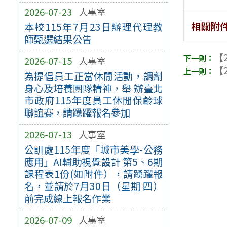
2026-07-23
人事室
相關附
本校115年7月23日辦理代理教
師甄選結果公告
【2
2026-07-15
人事室
【2
為提倡員工正當休閒活動，調劑
身心及培養團隊精神，舉 辦臺北
市政府115年度員工休閒保齡球
聯誼賽，請踴躍報名參加
2026-07-13
人事室
公訓處115年度「城市美學-公務
應用」AI輔助視覺設計 第5、6期
課程表1份(如附件），請踴躍報
名，並請於7月30日（星期 四）
前完成線上報名作業
2026-07-09
人事室