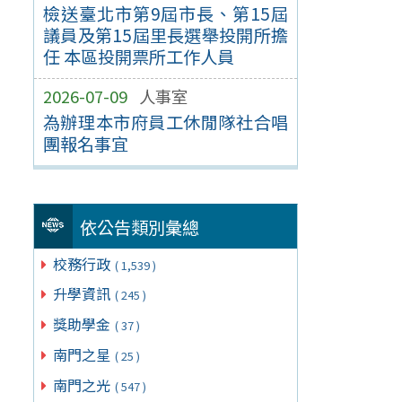
檢送臺北市第9屆市長、第15屆
議員及第15屆里長選舉投開所擔
任 本區投開票所工作人員
2026-07-09
人事室
為辦理本市府員工休閒隊社合唱
團報名事宜
依公告類別彙總
校務行政
( 1,539 )
升學資訊
( 245 )
獎助學金
( 37 )
南門之星
( 25 )
南門之光
( 547 )