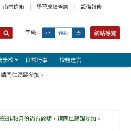
南門信箱
學習成績查詢
設備報修
字級：
送出
網站導覽
小
預設
大
搜
尋：
流學校
日常行事
校務建言
，請同仁踴躍參加。
一般班期8月份尚有餘額，請同仁踴躍參加。