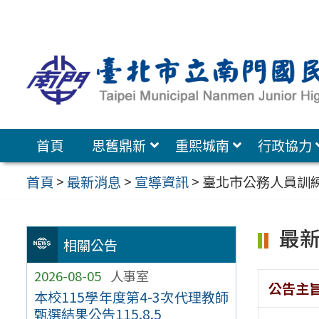
跳
至
主
要
內
容
首頁
思舊鼎新
重熙城南
行政協力
區
首頁
>
最新消息
>
宣導資訊
>
臺北市公務人員訓
最
相關公告
2026-08-05
人事室
公告主
本校115學年度第4-3次代理教師
甄選結果公告115.8.5