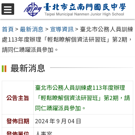
跳
至
選
單
主
首頁
>
最新消息
>
宣導資訊
>
臺北市公務人員訓練
要
處113年度辦理「輕鬆瞭解個資法研習班」第2期，
內
請同仁踴躍派員參加。
容
最新消息
區
臺北市公務人員訓練處113年度辦理
公告主旨
「輕鬆瞭解個資法研習班」第2期，請
同仁踴躍派員參加。
發佈日期
2024 年 9 月 04 日
發佈單位
人事室