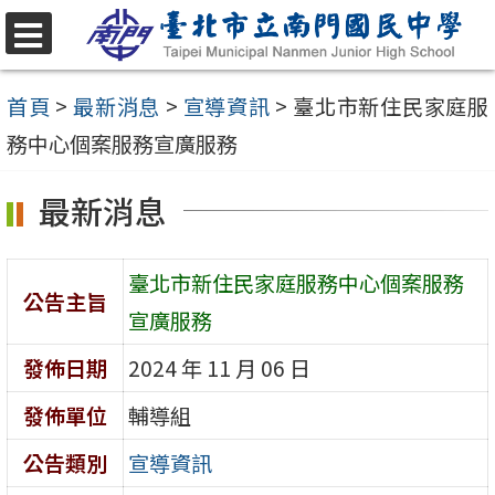
跳
至
選
單
主
首頁
>
最新消息
>
宣導資訊
>
臺北市新住民家庭服
要
務中心個案服務宣廣服務
內
最新消息
容
區
臺北市新住民家庭服務中心個案服務
公告主旨
宣廣服務
發佈日期
2024 年 11 月 06 日
發佈單位
輔導組
公告類別
宣導資訊