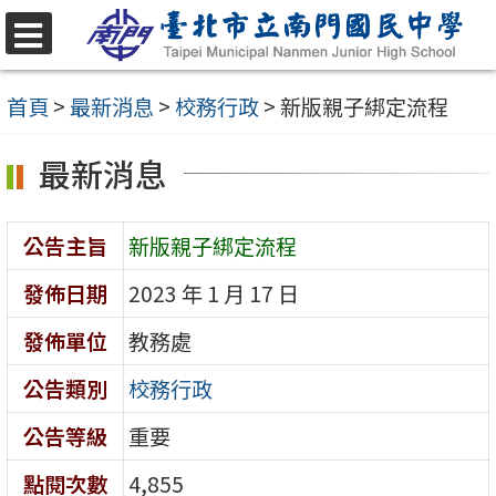
跳
至
選
單
主
首頁
>
最新消息
>
校務行政
>
新版親子綁定流程
要
最新消息
內
容
區
公告主旨
新版親子綁定流程
發佈日期
2023 年 1 月 17 日
發佈單位
教務處
公告類別
校務行政
公告等級
重要
點閱次數
4,855