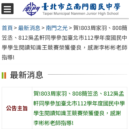
跳
至
選
單
主
首頁
>
最新消息
>
南門之光
>
賀!803周家羽、808簡
要
笠丞、812吳孟軒同學參加臺北市112學年度國民中
內
學學生閱讀知識王競賽榮獲優良，感謝李彬彬老師
容
指導!
區
最新消息
賀!803周家羽、808簡笠丞、812吳孟
軒同學參加臺北市112學年度國民中學
公告主旨
學生閱讀知識王競賽榮獲優良，感謝
李彬彬老師指導!