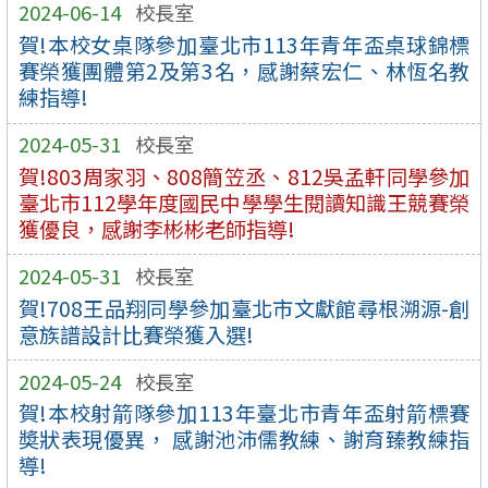
2024-06-14
校長室
賀!本校女桌隊參加臺北市113年青年盃桌球錦標
賽榮獲團體第2及第3名，感謝蔡宏仁、林恆名教
練指導!
2024-05-31
校長室
賀!803周家羽、808簡笠丞、812吳孟軒同學參加
臺北市112學年度國民中學學生閱讀知識王競賽榮
獲優良，感謝李彬彬老師指導!
2024-05-31
校長室
賀!708王品翔同學參加臺北市文獻館尋根溯源-創
意族譜設計比賽榮獲入選!
2024-05-24
校長室
賀!本校射箭隊參加113年臺北市青年盃射箭標賽
奬狀表現優異， 感謝池沛儒教練、謝育臻教練指
導!