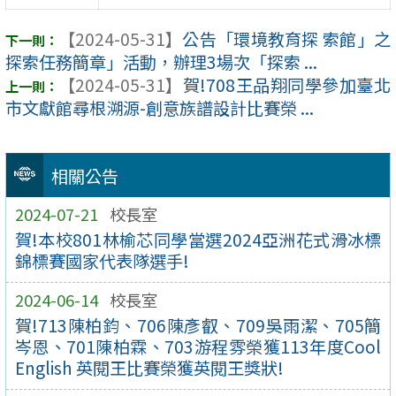
【2024-05-31】
公告「環境教育探 索館」之
探索任務簡章」活動，辦理3場次「探索 ...
【2024-05-31】
賀!708王品翔同學參加臺北
市文獻館尋根溯源-創意族譜設計比賽榮 ...
相關公告
2024-07-21
校長室
賀!本校801林榆芯同學當選2024亞洲花式滑冰標
錦標賽國家代表隊選手!
2024-06-14
校長室
賀!713陳柏鈞、706陳彥叡、709吳雨潔、705簡
岑恩、701陳柏霖、703游程雰榮獲113年度Cool
English 英閱王比賽榮獲英閱王獎狀!