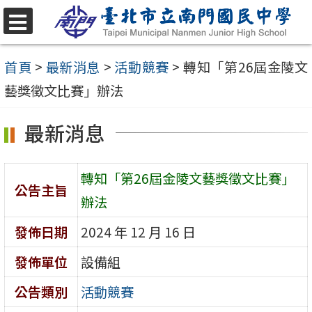
跳
至
選
單
主
首頁
>
最新消息
>
活動競賽
>
轉知「第26屆金陵文
要
藝獎徵文比賽」辦法
內
最新消息
容
區
轉知「第26屆金陵文藝獎徵文比賽」
公告主旨
辦法
發佈日期
2024 年 12 月 16 日
發佈單位
設備組
公告類別
活動競賽