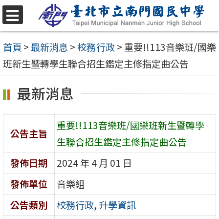
跳
至
選
單
主
首頁
>
最新消息
>
校務行政
>
重要!!113音樂班/國樂
要
班新生暨轉學生聯合招生鑑定主修指定曲公告
內
最新消息
容
區
重要!!113音樂班/國樂班新生暨轉學
公告主旨
生聯合招生鑑定主修指定曲公告
發佈日期
2024 年 4 月 01 日
發佈單位
音樂組
公告類別
校務行政
,
升學資訊