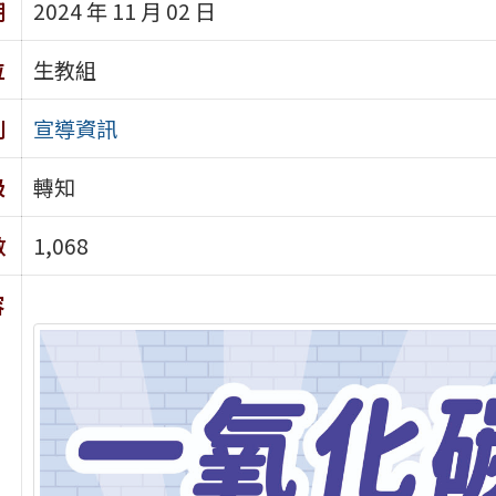
期
2024 年 11 月 02 日
位
生教組
別
宣導資訊
級
轉知
數
1,068
容