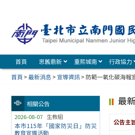
跳
至
主
要
內
容
首頁
思舊鼎新
重熙城南
行政協力
區
首頁
>
最新消息
>
宣導資訊
>
防範一氧化碳海報
最
相關公告
2026-08-07
生教組
公告主
本市115年「國家防災日」防災
教育宣導活動