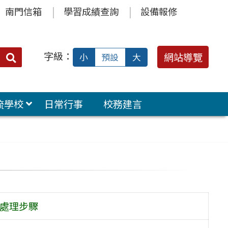
南門信箱
學習成績查詢
設備報修
字級：
送出
網站導覽
小
預設
大
搜
尋：
流學校
日常行事
校務建言
及處理步驟