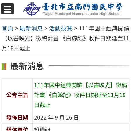
跳
至
選
單
主
首頁
>
最新消息
>
活動競賽
>
111年國中經典閱讀
要
【以書映光】徵稿計畫 《白鯨記》收件日期延至11
內
月18日截止
容
最新消息
區
111年國中經典閱讀【以書映光】徵稿
公告主旨
計畫 《白鯨記》收件日期延至11月18
日截止
發佈日期
2022 年 9 月 26 日
發佈單位
設備組