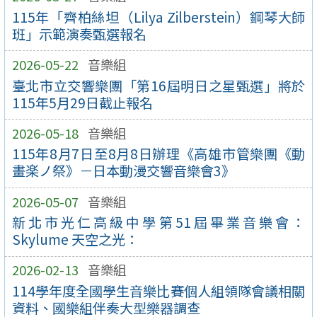
115年「齊柏絲坦（Lilya Zilberstein）鋼琴大師
班」示範演奏甄選報名
2026-05-22
音樂組
臺北市立交響樂團「第16屆明日之星甄選」將於
115年5月29日截止報名
2026-05-18
音樂組
115年8月7日至8月8日辦理《高雄市管樂團《動
畫楽ノ祭》－日本動漫交響音樂會3》
2026-05-07
音樂組
新北市光仁高級中學第51屆畢業音樂會：
Skylume 天空之光：
2026-02-13
音樂組
114學年度全國學生音樂比賽個人組領隊會議相關
資料、國樂組伴奏大型樂器調查