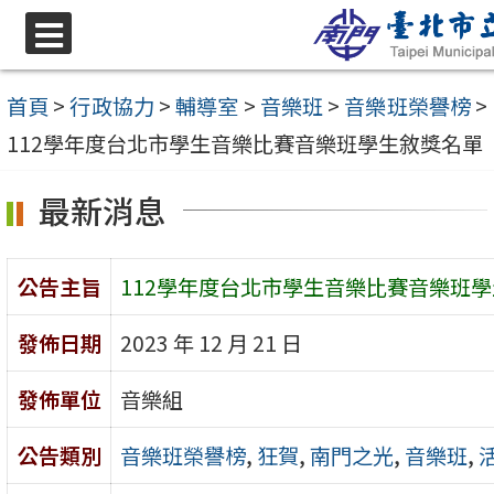
跳
至
選
單
主
首頁
>
行政協力
>
輔導室
>
音樂班
>
音樂班榮譽榜
>
要
112學年度台北市學生音樂比賽音樂班學生敘獎名單
內
最新消息
容
區
公告主旨
112學年度台北市學生音樂比賽音樂班
發佈日期
2023 年 12 月 21 日
發佈單位
音樂組
公告類別
音樂班榮譽榜
,
狂賀
,
南門之光
,
音樂班
,