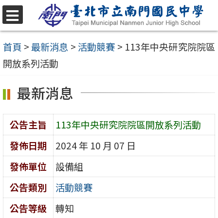
跳
至
選
單
主
首頁
>
最新消息
>
活動競賽
>
113年中央研究院院區
要
開放系列活動
內
最新消息
容
區
公告主旨
113年中央研究院院區開放系列活動
發佈日期
2024 年 10 月 07 日
發佈單位
設備組
公告類別
活動競賽
公告等級
轉知