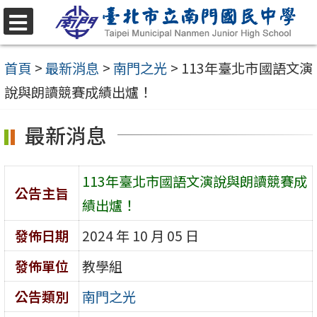
跳
至
選
單
主
首頁
>
最新消息
>
南門之光
>
113年臺北市國語文演
要
說與朗讀競賽成績出爐！
內
最新消息
容
區
113年臺北市國語文演說與朗讀競賽成
公告主旨
績出爐！
發佈日期
2024 年 10 月 05 日
發佈單位
教學組
公告類別
南門之光